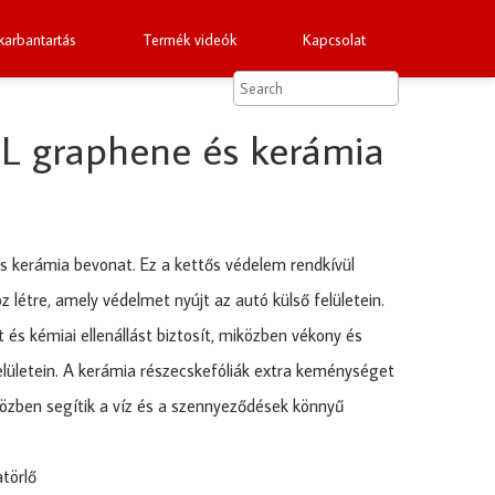
arbantartás
Termék videók
Kapcsolat
L graphene és kerámia
s kerámia bevonat. Ez a kettős védelem rendkívül
z létre, amely védelmet nyújt az autó külső felületein.
 és kémiai ellenállást biztosít, miközben vékony és
elületein. A kerámia részecskefóliák extra keménységet
közben segítik a víz és a szennyeződések könnyű
atörlő