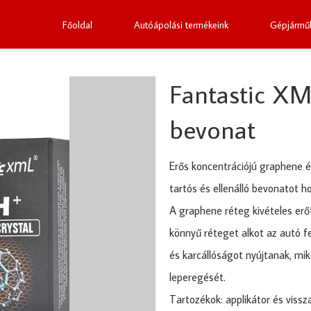
Főoldal
Autóápolási termékeink
Gépjárműk
Fantastic XM
bevonat
Erős koncentrációjú graphene é
tartós és ellenálló bevonatot ho
A graphene réteg kivételes erőt
könnyű réteget alkot az autó f
és karcállóságot nyújtanak, mi
leperegését.
Tartozékok: applikátor és vissz