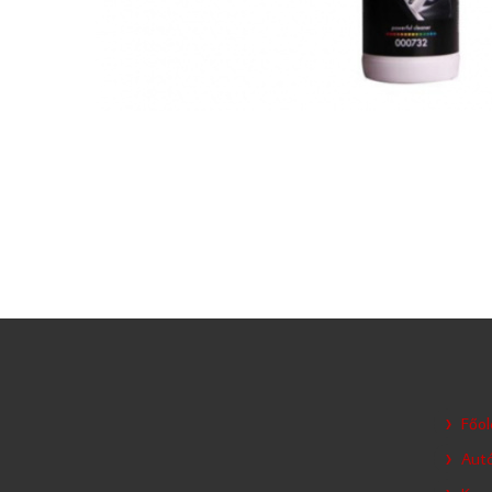
Főol
Autó