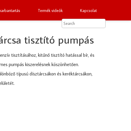
arbantartás
Termék videók
Kapcsolat
árcsa tisztító pumpás
nzív tisztításához, kitűnő tisztító hatással bír, és
lmes pumpás kiszerelésnek köszönhetően.
lönböző típusú dísztárcsákon és keréktárcsákon,
lületét.