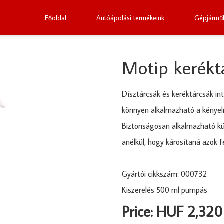
Főoldal
Autóápolási termékeink
Gépjárműk
Motip kerékt
Dísztárcsák és keréktárcsák inte
könnyen alkalmazható a kénye
Biztonságosan alkalmazható kü
anélkül, hogy károsítaná azok fe
Gyártói cikkszám: 000732
Kiszerelés 500 ml pumpás
Price: HUF 2,320