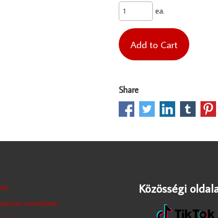
ea.
Share
Közösségi oldala
dal
ápolási termékeink