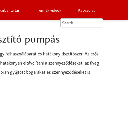
arbantartás
Termék videók
Kapcsolat
sztító pumpás
gy felhasználóbarát és hatékony tisztítószer. Az erős
s hatékonyan eltávolítani a szennyeződéseket, az üveg
s során gyűjtött bogarakat és szennyeződéseket is