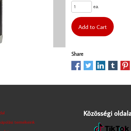
ea.
Share
Közösségi oldala
dal
ápolási termékeink