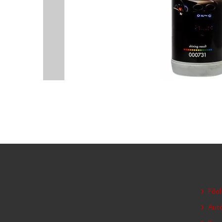
Főol
Autó