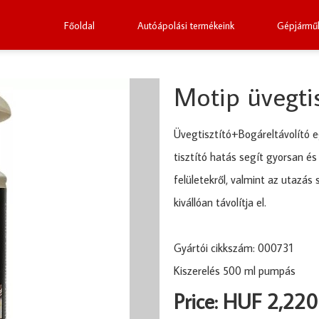
Főoldal
Autóápolási termékeink
Gépjárműk
Motip üvegti
Üvegtisztító+Bogáreltávolító e
tisztító hatás segít gyorsan é
felületekről, valmint az utazá
kivállóan távolítja el.
Gyártói cikkszám: 000731
Kiszerelés 500 ml pumpás
Price: HUF 2,220