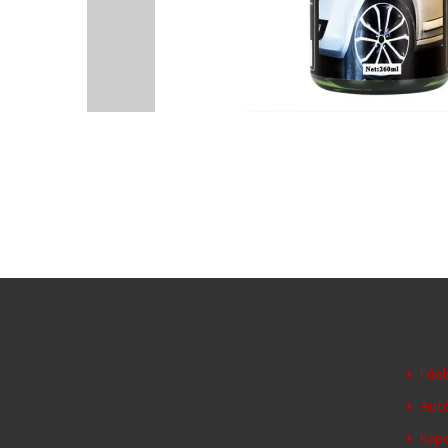
Főol
Autó
Kapc