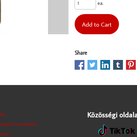
ea.
Share
Közösségi oldala
dal
ápolási termékeink
solat