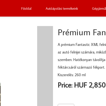
Főoldal
Autóápolási termékeink
Gépjárműk
Prémium Fant
A prémium Fantastic XML felnit
az autó felnijei számára, miköz
szemben. Hatékonyan távolítja
féktárcsáról származó fékport.
Kiszerelés: 260 ml
Price: HUF 2,850