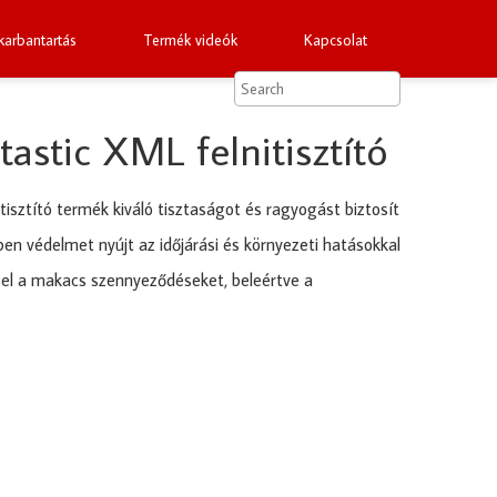
arbantartás
Termék videók
Kapcsolat
astic XML felnitisztító
isztító termék kiváló tisztaságot és ragyogást biztosít
ben védelmet nyújt az időjárási és környezeti hatásokkal
 el a makacs szennyeződéseket, beleértve a